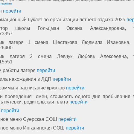
перейти
ия
перейти
мационный буклет по организации летнего отдыха 2025
пе
ектор школы Гольцман Оксана Александровна, 
73357
ник лагеря 1 смена Шестакова Людмила Ивановна, 
26400
ник лагеря 2 смена Левчук Любовь Алексеевна, 
15551
м работы лагеря
перейти
вила нахождения в ЛДП
перейти
граммы и расписание кружков
перейти
ки проведения смен, стоимость одного дня пребывания в
ь путевки, родительская плата
перейти
ю
перейти
ное меню Суерская СОШ
перейти
ное меню Ингалинская СОШ
перейти