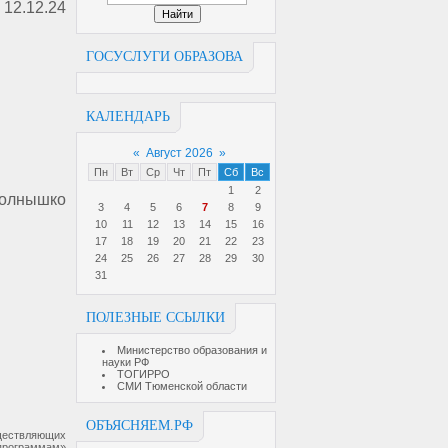
12.12.24
ГОСУСЛУГИ ОБРАЗОВА
КАЛЕНДАРЬ
«
Август 2026
»
Пн
Вт
Ср
Чт
Пт
Сб
Вс
1
2
Солнышко
3
4
5
6
7
8
9
10
11
12
13
14
15
16
17
18
19
20
21
22
23
24
25
26
27
28
29
30
31
ПОЛЕЗНЫЕ ССЫЛКИ
Министерство образования и
науки РФ
ТОГИРРО
СМИ Тюменской области
ОБЪЯСНЯЕМ.РФ
ествляющих
программам»