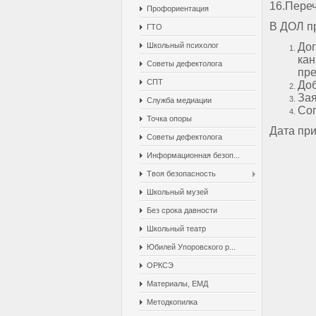
16.Пере
Профориентация
В ДОЛ пр
ГТО
Школьный психолог
До
ка
Советы дефектолога
пр
СПТ
Доб
Зая
Служба медиации
Сог
Точка опоры
Дата при
Советы дефектолога
Информационная безоп...
Твоя безопасность
Школьный музей
Без срока давности
Школьный театр
Юбилей Упоровского р...
ОРКСЭ
Материалы, ЕМД
Методкопилка