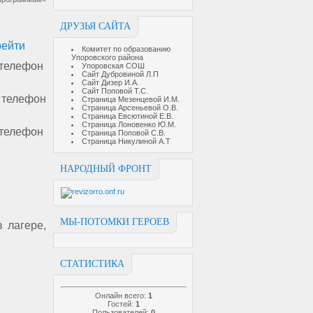
ДРУЗЬЯ САЙТА
рейти
Комитет по образованию
Упоровского района
телефон
Упоровская СОШ
Сайт Дубровиной Л.П
Сайт Дизер И.А.
Сайт Поповой Т.С.
телефон
Страница Мезенцевой И.М.
Страница Арсеньевой О.В.
Страница Евсютиной Е.В.
Страница Лоновенко Ю.М.
телефон
Страница Поповой С.В.
Страница Никулиной А.Т
НАРОДНЫЙ ФРОНТ
МЫ-ПОТОМКИ ГЕРОЕВ
 лагере,
СТАТИСТИКА
Онлайн всего:
1
Гостей:
1
Пользователей:
0