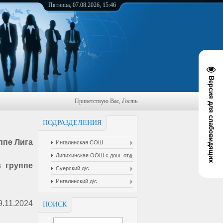
Пятница, 07.08.2026, 15:46
Версия для слабовидящих
Приветствую Вас
,
Гость
ПОДРАЗДЕЛЕНИЯ
ппе Лига
Ингалинская СОШ
Липихинская ООШ с дош. отд.
 группе
Суерский д/с
Ингалинский д/с
.11.2024
ПОИСК