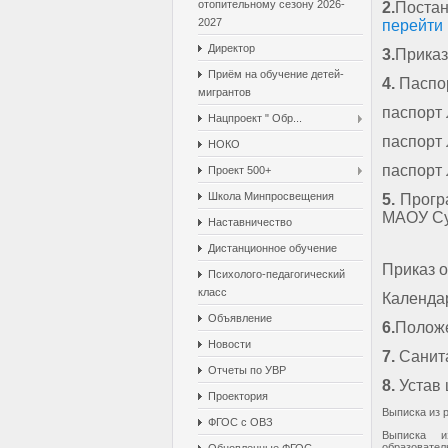
отопительному сезону 2026-
2.
Поста
2027
перейти
Директор
3.
Приказ
Приём на обучение детей-
4.
Паспо
мигрантов
паспорт
Нацпроект " Обр...
паспорт
НОКО
паспорт
Проект 500+
Школа Минпросвещения
5.
Прогр
МАОУ Су
Наставничество
Дистанционное обучение
Приказ 
Психолого-педагогический
класс
Календа
Объявление
6.
Полож
Новости
7.
Санит
Отчеты по УВР
8.
Устав
Проектория
Выписка из 
ФГОС с ОВЗ
Выписка и
образовате