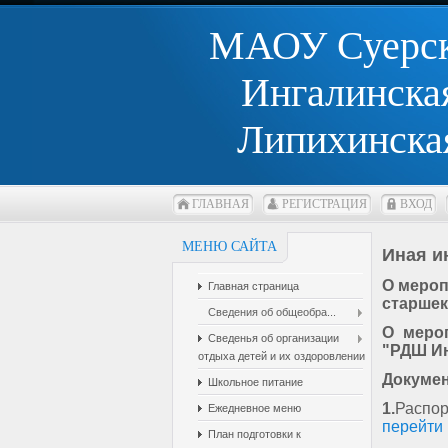
МАОУ Суерс
Ингалинск
Липихинск
ГЛАВНАЯ
РЕГИСТРАЦИЯ
ВХОД
МЕНЮ САЙТА
Иная 
О мероп
Главная страница
старше
Сведения об общеобра...
О меро
Сведенья об организации
"РДШ И
отдыха детей и их оздоровлении
Докуме
Школьное питание
1.
Распор
Ежедневное меню
перейти
План подготовки к