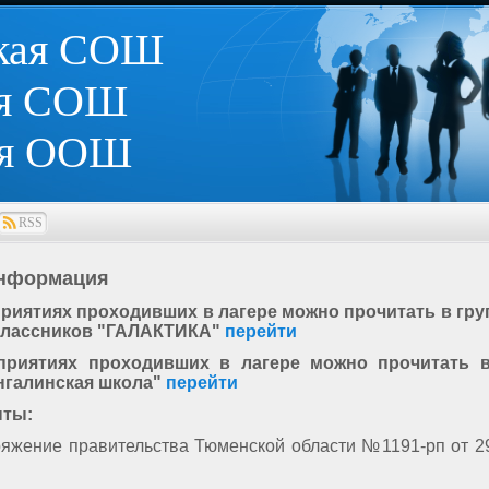
кая СОШ
ая СОШ
ая ООШ
RSS
информация
риятиях проходивших в лагере можно прочитать в гру
классников "ГАЛАКТИКА"
перейти
приятиях проходивших в лагере можно прочитать в
нгалинская школа"
перейти
нты:
яжение правительства Тюменской области №1191-рп от 29