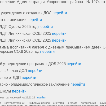
новление Администрации Упоровского района №1974 от 
 учреждения о создании ДОЛ
перейти
рт организации
перейти
 ЛДП Суерка 2025 год
перейти
 ЛДП Липихинская ООШ 2025
перейти
 ЛДП Липихинская ООШ 2025
перейти
амма воспитания лагеря с дневным пребыванием детей 
ерская СОШ 2025 год
перейти
об утверждении программы ДОЛ 2025
перейти
рный план ДОЛ
перейти
ение о ЛДП
перейти
арно - эпидемиологическое заключение
перейти
 школы
перейти
реестра лицензий на 26.11.25
перейти
з государственной информационной системы «Реестр организаций, осущ
льную деятельность по имеющим государственную аккредитацию образовательным 