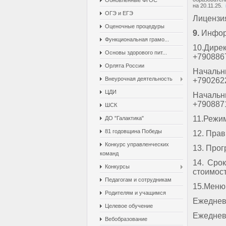
Обновленные ФГОС
на 20.11.25.
ОГЭ и ЕГЭ
Лиценз
Оценочные процедуры
9.
Инфор
Функциональная грамо...
10.Дир
Основы здорового пит...
+790886
Орлята России
Началь
Внеурочная деятельность
+790262
ЦДИ
Началь
+790887
ШСК
11.Режи
ДО "Галактика"
81 годовщина Победы
12. Пра
Конкурс управленческих
13. Про
команд
14. Сро
Конкурсы
стоимост
Педагогам и сотрудникам
15.Мен
Родителям и учащимся
Ежеднев
Целевое обучение
Ежеднев
Вебобразование